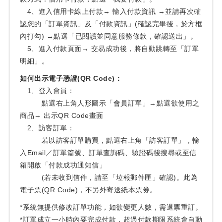
4、進入信用卡線上付款→ 輸入付款資訊 →並請再次確
認您的「訂單資訊」及「付款資訊」(確認完畢後，於方框
內打勾) →點選「已閱讀並同意服務條款，確認送出」。
5、進入付款頁面→ 交易成功後，將自動跳轉至「訂單
明細」。
如何出示電子憑證(QR Code)：
1、登入會員：
點選右上角人形圖示「會員訂單」→點選欲使用之
商品→ 出示QR Code畫面
2、訪客訂單：
若以訪客訂單購買，點選右上角「訪客訂單」，輸
入Email／訂單篇號、訂單查詢碼、驗證碼後搜尋或至信
箱開啟「付款成功通知信」
(若未收到信件，請至「垃報郵件匣」確認)。此為
電子票(QR Code)，不另外寄送紙本票券。
*系統無提供修改訂單功能，如欲變更人數，需退票重訂。
*訂單成立一小時內要完成付款，超過付款期限系統會自動